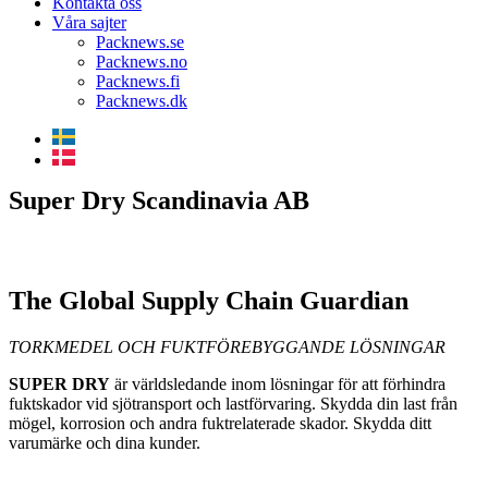
Kontakta oss
Våra sajter
Packnews.se
Packnews.no
Packnews.fi
Packnews.dk
Super Dry Scandinavia AB
The Global Supply Chain Guardian
TORKMEDEL OCH FUKTFÖREBYGGANDE LÖSNINGAR
SUPER DRY
är världsledande inom lösningar för att förhindra
fuktskador vid sjötransport och lastförvaring. Skydda din last från
mögel, korrosion och andra fuktrelaterade skador. Skydda ditt
varumärke och dina kunder.