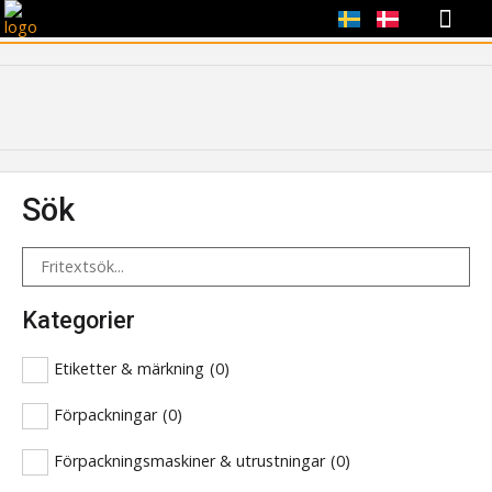
REGISTRERA DITT
KONTAKTA OSS
VÅRA SAJT
Sök
Kategorier
Etiketter & märkning
(
0
)
Förpackningar
(
0
)
Förpackningsmaskiner & utrustningar
(
0
)