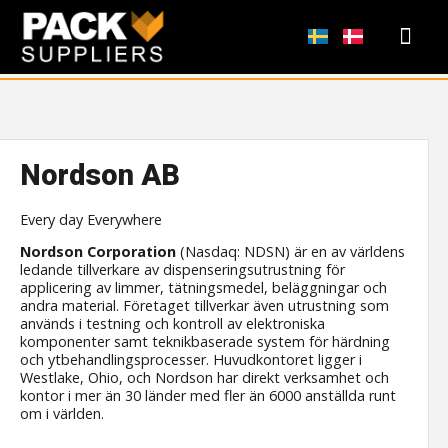
REGISTRERA DITT
KONTAKTA OSS
VÅRA SAJT
Nordson AB
Every day Everywhere
Nordson Corporation
(Nasdaq: NDSN) är en av världens
ledande tillverkare av dispenseringsutrustning för
applicering av limmer, tätningsmedel, beläggningar och
andra material. Företaget tillverkar även utrustning som
används i testning och kontroll av elektroniska
komponenter samt teknikbaserade system för härdning
och ytbehandlingsprocesser. Huvudkontoret ligger i
Westlake, Ohio, och Nordson har direkt verksamhet och
kontor i mer än 30 länder med fler än 6000 anställda runt
om i världen.